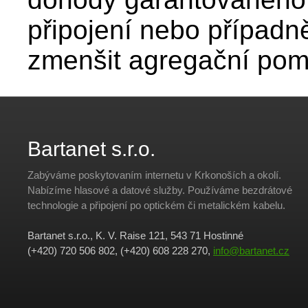
připojení nebo případn
zmenšit agregační pom
Bartanet s.r.o.
Zabýváme poskytovaním internetu v Krkonoších a okolí.
Nabízíme hlasové a datové služby. Používáme bezdrátové
technologie a připojení po optickém či metalickém kabelu.
Bartanet s.r.o., K. V. Raise 121, 543 71 Hostinné
(+420) 720 506 802, (+420) 608 228 270,
info@bartanet.cz