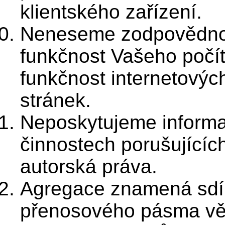
klientského zařízení.
Neneseme zodpovědno
funkčnost Vašeho počí
funkčnost internetovýc
stránek.
Neposkytujeme informa
činnostech porušujícíc
autorská práva.
Agregace znamená sdí
přenosového pásma vě